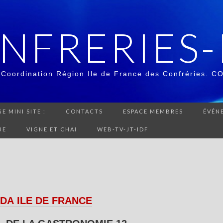
NFRERIES-
 Coordination Région Ile de France des Confréries. C
E MINI SITE :
CONTACTS
ESPACE MEMBRES
ÉVÉN
UE
VIGNE ET CHAI
WEB-TV-JT-IDF
DA
ILE DE FRANCE