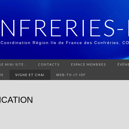
NFRERIES-
 Coordination Région Ile de France des Confréries. C
E MINI SITE :
CONTACTS
ESPACE MEMBRES
ÉVÉN
UE
VIGNE ET CHAI
WEB-TV-JT-IDF
FICATION