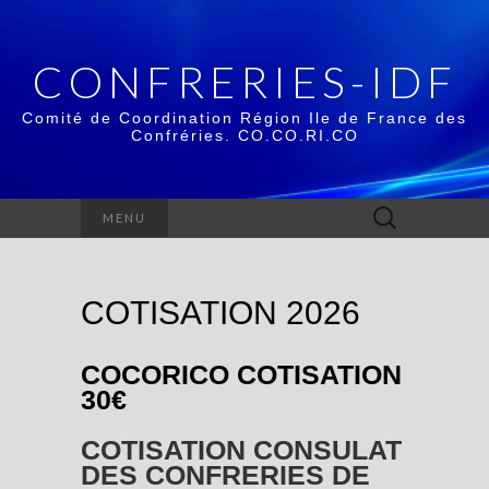
CONFRERIES-IDF
Comité de Coordination Région Ile de France des
Confréries. CO.CO.RI.CO
Rechercher :
MENU
COTISATION 2026
COCORICO COTISATION
30€
COTISATION CONSULAT
DES CONFRERIES DE