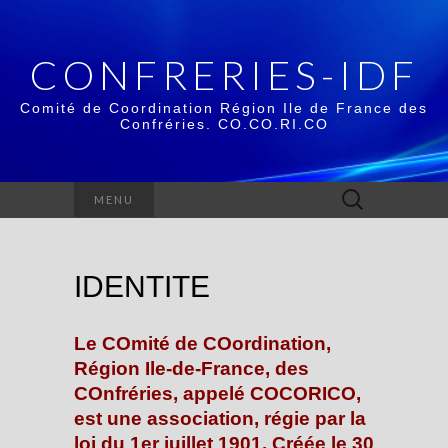
CONFRERIES-IDF
Comité de Coordination Région Ile de France des
Confréries. CO.CO.RI.CO
Rechercher :
MENU
IDENTITE
Le COmité de COordination,
Région Ile-de-France, des
COnfréries, appelé COCORICO,
est une association, régie par la
loi du 1er juillet 1901. Créée le 30