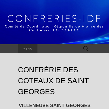
CONFRERIES-IDF
Comité de Coordination Région Ile de France des
Confréries. CO.CO.RI.CO
Rechercher :
MENU
CONFRÉRIE DES
COTEAUX DE SAINT
GEORGES
VILLENEUVE SAINT GEORGES