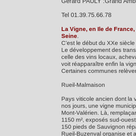
Gerard PAULY :Grand Am
Tel 01.39.75.66.78
La Vigne, en Ile de France, 
Seine
.
C’est le début du XXe siècle 
Le développement des transpo
celle des vins locaux, acheva
voit réapparaître enfin la vi
Certaines communes relèvent 
Rueil-Malmaison
Pays viticole ancien dont la
nos jours, une vigne municipa
Mont-Valérien. Là, remplaça
1150 m², exposés sud-ouest e
150 pieds de Sauvignon répar
Rueil-Buzenval organise et a