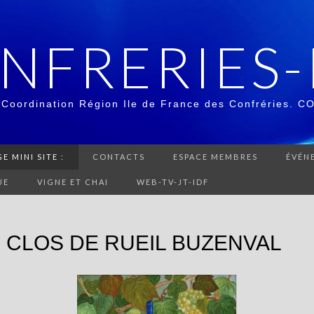
NFRERIES-
 Coordination Région Ile de France des Confréries. C
E MINI SITE :
CONTACTS
ESPACE MEMBRES
ÉVÉN
UE
VIGNE ET CHAI
WEB-TV-JT-IDF
 CLOS DE RUEIL BUZENVAL