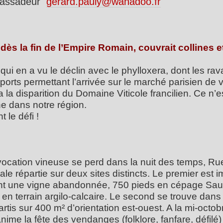
bassadeur
gerard.pauly@wanadoo.fr
dès la fin de l’Empire Romain, couvrait collines et
qui en a vu le déclin avec le phylloxera, dont les ra
rts permettant l’arrivée sur le marché parisien de v
 la disparition du Domaine Viticole francilien. Ce n’
gne dans notre région.
le défi !
 vocation vineuse se perd dans la nuit des temps, R
le répartie sur deux sites distincts. Le premier est i
nt une vigne abandonnée, 750 pieds en cépage Sauv
n terrain argilo-calcaire. Le second se trouve dans
tis sur 400 m² d’orientation est-ouest. A la mi-octob
nime la fête des vendanges (folklore, fanfare, défilé