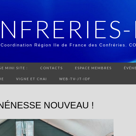
NFRERIES-
 Coordination Région Ile de France des Confréries. C
E MINI SITE :
CONTACTS
ESPACE MEMBRES
ÉVÉN
UE
VIGNE ET CHAI
WEB-TV-JT-IDF
 NÉNESSE NOUVEAU !