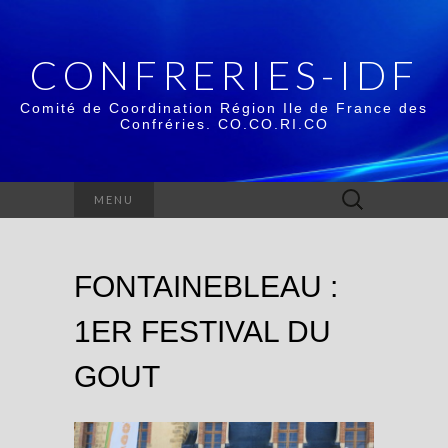
CONFRERIES-IDF
Comité de Coordination Région Ile de France des
Confréries. CO.CO.RI.CO
Rechercher :
MENU
FONTAINEBLEAU :
1ER FESTIVAL DU
GOUT