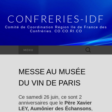
CONFRERIES-IDF
Comité de Coordination Région Ile de France des
Confréries. CO.CO.RI.CO
Rechercher :
MENU
MESSE AU MUSÉE
DU VIN DE PARIS
Ce samedi 26 juin, ce sont 2
anniversaires que le
Père Xavier
LEY, Aumônier des Échansons
,