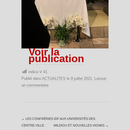
Voir la
publication
indice V
41
Publié dans
ACTUALITES
le
9 juillet 2021
.
Laisser
un commentaire
←
LES CONFRÉRIES IDF AUX UNIVERSITÉS DES
CENTRE-VILLE .
MILDIOU ET NOUVELLES VIGNES
→